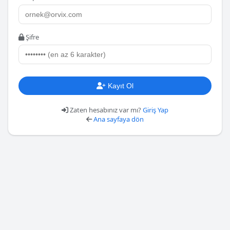
Şifre
Kayıt Ol
Zaten hesabınız var mı?
Giriş Yap
Ana sayfaya dön