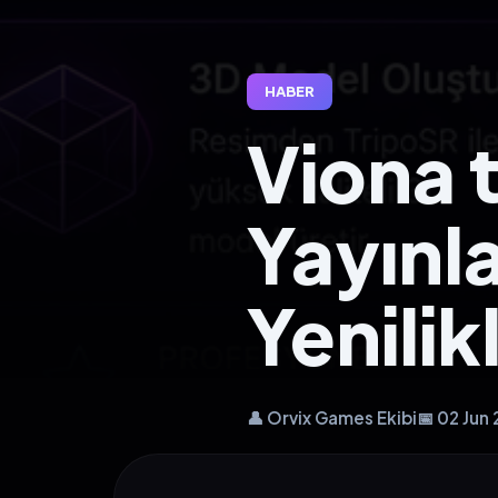
HABER
Viona 
Yayınl
Yenilik
👤 Orvix Games Ekibi
📅 02 Jun