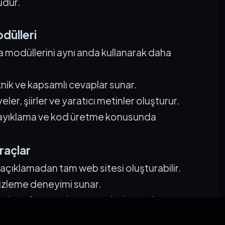
udur.
dülleri
 modüllerini aynı anda kullanarak daha
knik ve kapsamlı cevaplar sunar.
eler, şiirler ve yaratıcı metinler oluşturur.
ta ayıklama ve kod üretme konusunda
Araçlar
r açıklamadan tam web sitesi oluşturabilir.
izleme deneyimi sunar.
irleri profesyonel yapay zeka komutlarına