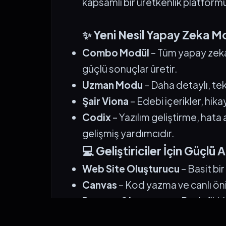
kapsamlı bir üretkenlik platform
✨ Yeni Nesil Yapay Zeka Mo
Combo Modül
– Tüm yapay zeka
güçlü sonuçlar üretir.
Uzman Modu
– Daha detaylı, te
Şair Viona
– Edebi içerikler, hikay
Codix
– Yazılım geliştirme, ha
gelişmiş yardımcıdır.
💻 Geliştiriciler İçin Güçlü 
Web Site Oluşturucu
– Basit bi
Canvas
– Kod yazma ve canlı ön
Prompt Oluşturucu
– Basit fik
dönüştürür.