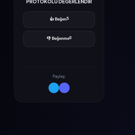
PROTOKOLÜ DEĞERLENDİR
5
👍 Beğen
0
👎 Beğenme
Paylaş: