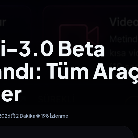
ti-3.0 Beta
andı: Tüm Araç
ler
 2026
⏱️ 2 Dakika
👁️ 198 İzlenme